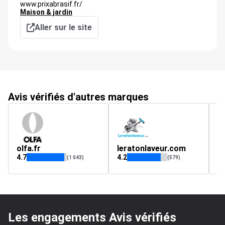
www.prixabrasif.fr/
Maison & jardin
Aller sur le site
Avis vérifiés d'autres marques
olfa.fr
leratonlaveur.com
P
4.7
4.2
4.
(1 043)
(579)
Les engagements Avis vérifiés