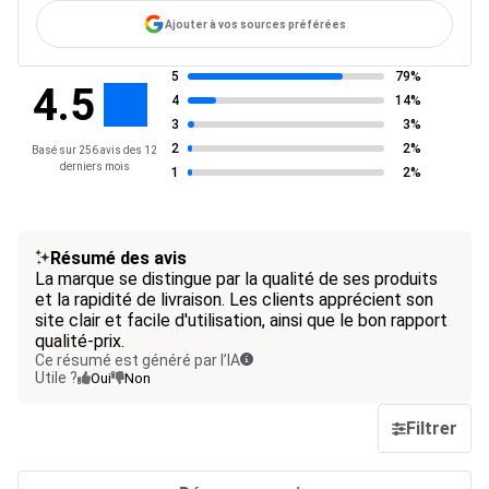
Ajouter à vos sources préférées
5
79%
4.5
4
14%
3
3%
2
2%
Basé sur 256 avis des 12
derniers mois
1
2%
Résumé des avis
La marque se distingue par la qualité de ses produits
et la rapidité de livraison. Les clients apprécient son
site clair et facile d'utilisation, ainsi que le bon rapport
qualité-prix.
Ce résumé est généré par l’IA
Utile ?
Oui
Non
Filtrer