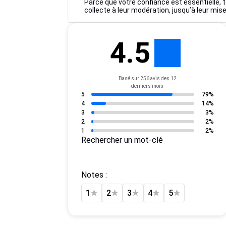
Parce que votre confiance est essentielle, t
collecte à leur modération, jusqu’à leur mise
4.5
Basé sur 256 avis des 12
derniers mois
5
79%
4
14%
3
3%
2
2%
1
2%
Rechercher un mot-clé
Notes :
1
★
2
★
3
★
4
★
5
★