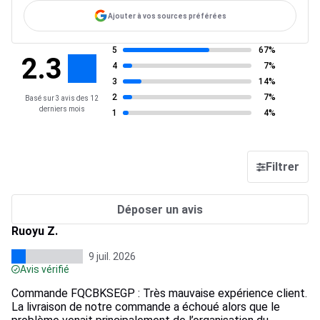
Ajouter à vos sources préférées
5
67%
2.3
4
7%
3
14%
2
7%
Basé sur 3 avis des 12
derniers mois
1
4%
Filtrer
Déposer un avis
Ruoyu Z.
9 juil. 2026
Avis vérifié
Commande FQCBKSEGP : Très mauvaise expérience client.
La livraison de notre commande a échoué alors que le