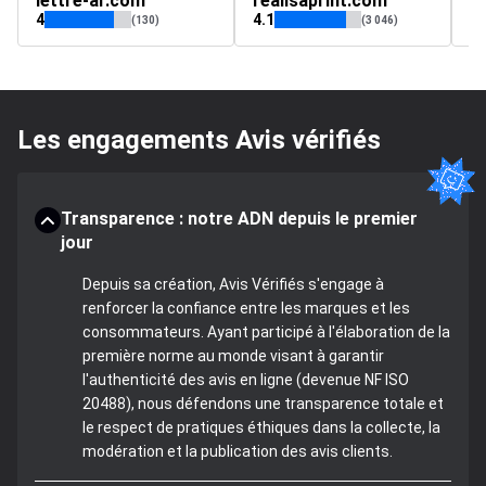
lettre-ar.com
realisaprint.com
r
4
4.1
4.
(130)
(3 046)
Les engagements Avis vérifiés
Transparence : notre ADN depuis le premier
jour
Depuis sa création, Avis Vérifiés s'engage à
renforcer la confiance entre les marques et les
consommateurs. Ayant participé à l'élaboration de la
première norme au monde visant à garantir
l'authenticité des avis en ligne (devenue NF ISO
20488), nous défendons une transparence totale et
le respect de pratiques éthiques dans la collecte, la
modération et la publication des avis clients.