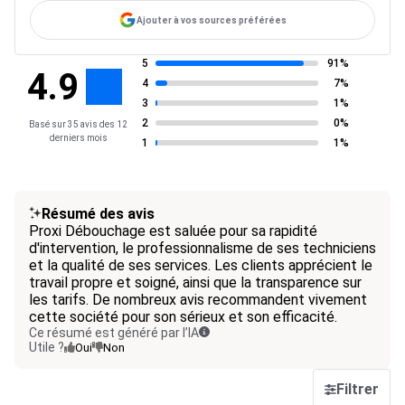
Ajouter à vos sources préférées
5
91%
4.9
4
7%
3
1%
2
0%
Basé sur 35 avis des 12
derniers mois
1
1%
Résumé des avis
Proxi Débouchage est saluée pour sa rapidité
d'intervention, le professionnalisme de ses techniciens
et la qualité de ses services. Les clients apprécient le
travail propre et soigné, ainsi que la transparence sur
les tarifs. De nombreux avis recommandent vivement
cette société pour son sérieux et son efficacité.
Ce résumé est généré par l’IA
Utile ?
Oui
Non
Filtrer