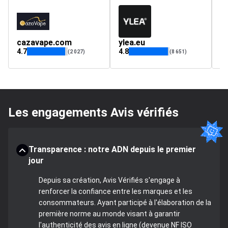
cazavape.com
ylea.eu
m
4.7
4.8
4.
(2 027)
(8 651)
Les engagements Avis vérifiés
Transparence : notre ADN depuis le premier
jour
Depuis sa création, Avis Vérifiés s'engage à
renforcer la confiance entre les marques et les
consommateurs. Ayant participé à l'élaboration de la
première norme au monde visant à garantir
l'authenticité des avis en ligne (devenue NF ISO