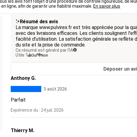
ous les avis font l’objet d’une procédure de contrôle rigoureuse, de leu
 en ligne, afin de garantir une fiabilité maximale.
En savoir plus
Résumé des avis
La marque www.pulvirex.fr est très appréciée pour la qual
avec des livraisons efficaces. Les clients soulignent l'eff
facilité d'utilisation. La satisfaction générale se reflète 
du site et la prise de commande.
Ce résumé est généré par l’IA
Utile ?
Oui
Non
Déposer un av
Anthony G.
5 août 2026
Parfait
Expérience du : 24 juil. 2026
Thierry M.