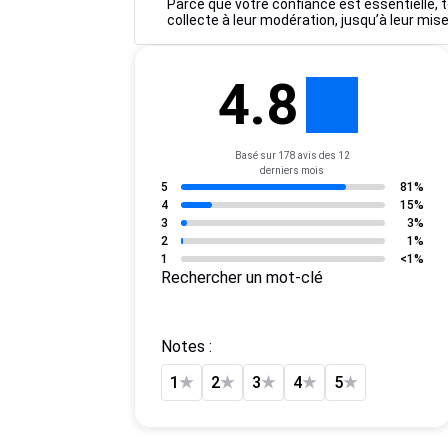
Parce que votre confiance est essentielle, t
collecte à leur modération, jusqu’à leur mise
4.8
Basé sur 178 avis des 12
derniers mois
5
81%
4
15%
3
3%
2
1%
1
<1%
Rechercher un mot-clé
Notes :
1
★
2
★
3
★
4
★
5
★