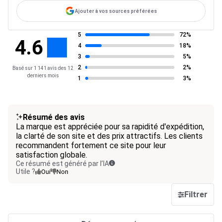
Ajouter à vos sources préférées
5
72%
4.6
4
18%
3
5%
2
2%
Basé sur 1 141 avis des 12
derniers mois
1
3%
Résumé des avis
La marque est appréciée pour sa rapidité d'expédition,
la clarté de son site et des prix attractifs. Les clients
recommandent fortement ce site pour leur
satisfaction globale.
Ce résumé est généré par l’IA
Utile ?
Oui
Non
Filtrer