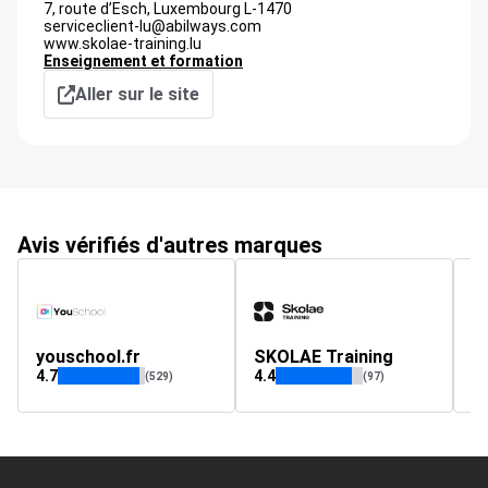
7, route d’Esch,
Luxembourg
L-1470
serviceclient-lu@abilways.com
www.skolae-training.lu
Enseignement et formation
Aller sur le site
Avis vérifiés d'autres marques
youschool.fr
SKOLAE Training
S
4.7
4.4
5
(529)
(97)