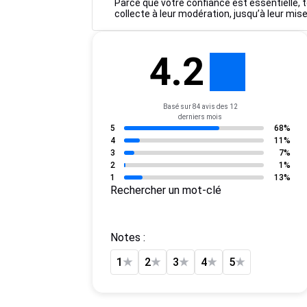
Parce que votre confiance est essentielle, t
collecte à leur modération, jusqu’à leur mise
4.2
Basé sur 84 avis des 12
derniers mois
5
68%
4
11%
3
7%
2
1%
1
13%
Rechercher un mot-clé
Notes :
1
★
2
★
3
★
4
★
5
★