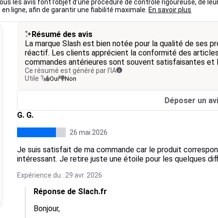
ous les avis font l’objet d’une procédure de contrôle rigoureuse, de leu
 en ligne, afin de garantir une fiabilité maximale.
En savoir plus
Résumé des avis
La marque Slash est bien notée pour la qualité de ses pr
réactif. Les clients apprécient la conformité des articles 
commandes antérieures sont souvent satisfaisantes et le
Ce résumé est généré par l’IA
Utile ?
Oui
Non
Déposer un av
G. G.
26 mai 2026
Je suis satisfait de ma commande car le produit correspond
intéressant. Je retire juste une étoile pour les quelques di
Expérience du : 29 avr. 2026
Réponse de Slach.fr
Bonjour, 
