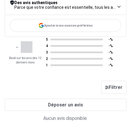
Des avis authentiques
Parce que votre confiance est essentielle, tous les avis font l’objet d’une procédure de contrôle rigoureuse, de leur collecte à leur modération, jusqu’à leur mise en ligne, afin de garantir une fiabilité maximale.
Ajouter à vos sources préférées
5
-%
-
4
-%
3
-%
Basé sur les avis des 12
2
-%
derniers mois
1
-%
Filtrer
Déposer un avis
Aucun avis disponible.