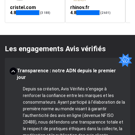
cristel.com
rhinov.fr
p
4.8
4.8
4.
(3 188)
(2 601)
Les engagements Avis vérifiés
Transparence : notre ADN depuis le premier
jour
Depuis sa création, Avis Vérifiés s'engage à
renforcer la confiance entre les marques et les
consommateurs. Ayant participé à l'élaboration de la
première norme au monde visant à garantir
l'authenticité des avis en ligne (devenue NF ISO
20488), nous défendons une transparence totale et
le respect de pratiques éthiques dans la collecte, la