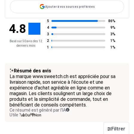
Ajouter à vos sources préférées
5
86%
4.8
4
9%
3
3%
2
1%
Basé sur 50 avis des 12
derniers mois
1
1%
Résumé des avis
La marque www.sweetch.ch est appréciée pour sa
livraison rapide, son service à l'écoute et une
expérience d'achat agréable en ligne comme en
magasin. Les clients soulignent un large choix de
produits et la simplicité de commande, tout en
bénéficiant de conseils compétents.
Ce résumé est généré par l’IA
Utile ?
Oui
Non
Filtrer