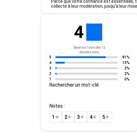
Parce que votre confiance est essentielle, t
collecte à leur modération, jusqu’à leur mise
4
Basé sur 1 avis des 12
derniers mois
5
81%
4
15%
3
2%
2
2%
1
0%
Rechercher un mot-clé
Notes :
1
★
2
★
3
★
4
★
5
★