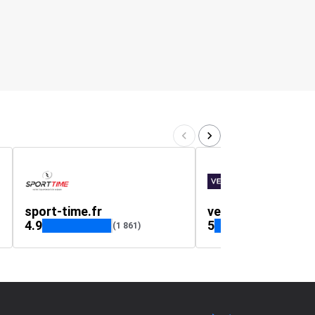
sport-time.fr
vestride.com
4.9
5
(1 861)
(218)