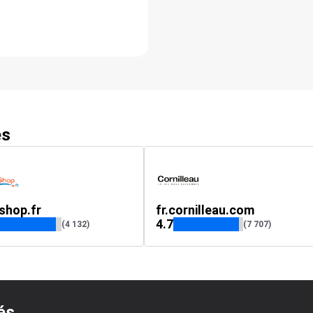
es
shop.fr
fr.cornilleau.com
4.7
(4 132)
(7 707)
és