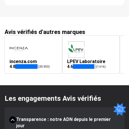
Avis vérifiés d'autres marques
incenza.com
LPEV Laboratoire
d
4.8
4.6
4.
(35 053)
(1 616)
Les engagements Avis vérifiés
Transparence : notre ADN depuis le premier
jour