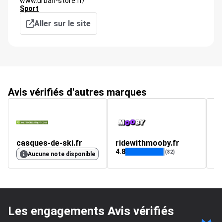
www.urban-store.fr/
Sport
Aller sur le site
Avis vérifiés d'autres marques
casques-de-ski.fr
ridewithmooby.fr
x
4.8
4.
(82)
Aucune note disponible
Les engagements Avis vérifiés