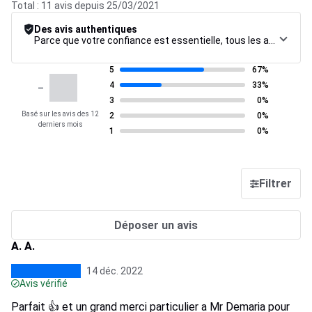
Total : 11 avis depuis 25/03/2021
Des avis authentiques
Parce que votre confiance est essentielle, tous les avis font l’objet d’une procédure de contrôle rigoureuse, de leur collecte à leur modération, jusqu’à leur mise en ligne, afin de garantir une fiabilité maximale.
5
67%
-
4
33%
3
0%
Basé sur les avis des 12
2
0%
derniers mois
1
0%
Filtrer
Déposer un avis
A. A.
14 déc. 2022
Avis vérifié
Parfait 👍 et un grand merci particulier a Mr Demaria pour