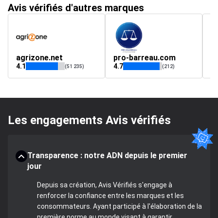
Avis vérifiés d'autres marques
agrizone.net
pro-barreau.com
e
4.1
4.7
4.
(51 235)
(212)
Les engagements Avis vérifiés
Transparence : notre ADN depuis le premier
jour
Depuis sa création, Avis Vérifiés s'engage à
renforcer la confiance entre les marques et les
consommateurs. Ayant participé à l'élaboration de la
première norme au monde visant à garantir