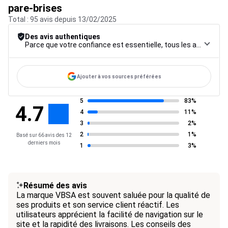
pare-brises
Total : 95 avis depuis 13/02/2025
Des avis authentiques
Parce que votre confiance est essentielle, tous les avis font l’objet d’une procédure de contrôle rigoureuse, de leur collecte à leur modération, jusqu’à leur mise en ligne, afin de garantir une fiabilité maximale.
Ajouter à vos sources préférées
5
83%
4.7
4
11%
3
2%
2
1%
Basé sur 66 avis des 12
derniers mois
1
3%
Résumé des avis
La marque VBSA est souvent saluée pour la qualité de
ses produits et son service client réactif. Les
utilisateurs apprécient la facilité de navigation sur le
site et la rapidité des livraisons. Les conseils des