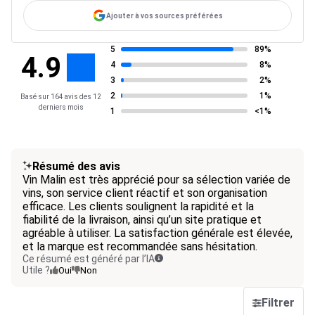
Ajouter à vos sources préférées
5
89%
4.9
4
8%
3
2%
2
1%
Basé sur 164 avis des 12
derniers mois
1
<1%
Résumé des avis
Vin Malin est très apprécié pour sa sélection variée de
vins, son service client réactif et son organisation
efficace. Les clients soulignent la rapidité et la
fiabilité de la livraison, ainsi qu’un site pratique et
agréable à utiliser. La satisfaction générale est élevée,
et la marque est recommandée sans hésitation.
Ce résumé est généré par l’IA
Utile ?
Oui
Non
Filtrer