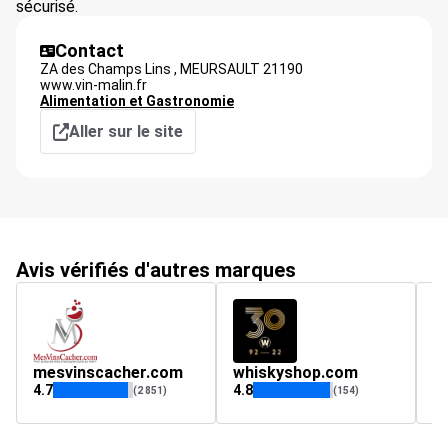
sécurisé.
Contact
ZA des Champs Lins ,
MEURSAULT
21190
www.vin-malin.fr
Alimentation et Gastronomie
Aller sur le site
Avis vérifiés d'autres marques
mesvinscacher.com
whiskyshop.com
4.7
4.8
4.
(2 851)
(154)