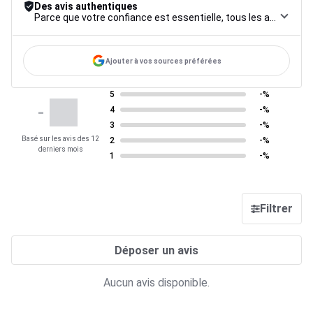
Des avis authentiques
Parce que votre confiance est essentielle, tous les avis font l’objet d’une procédure de contrôle rigoureuse, de leur collecte à leur modération, jusqu’à leur mise en ligne, afin de garantir une fiabilité maximale.
Ajouter à vos sources préférées
5
-%
-
4
-%
3
-%
Basé sur les avis des 12
2
-%
derniers mois
1
-%
Filtrer
Déposer un avis
Aucun avis disponible.