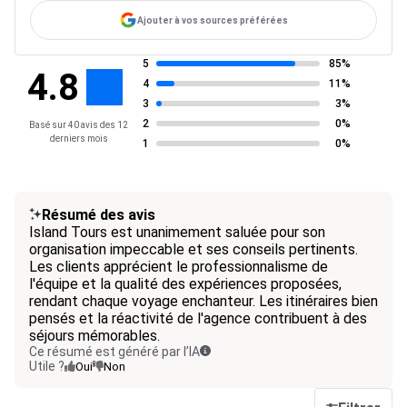
Ajouter à vos sources préférées
5
85%
4.8
4
11%
3
3%
2
0%
Basé sur 40 avis des 12
derniers mois
1
0%
Résumé des avis
Island Tours est unanimement saluée pour son
organisation impeccable et ses conseils pertinents.
Les clients apprécient le professionnalisme de
l'équipe et la qualité des expériences proposées,
rendant chaque voyage enchanteur. Les itinéraires bien
pensés et la réactivité de l'agence contribuent à des
séjours mémorables.
Ce résumé est généré par l’IA
Utile ?
Oui
Non