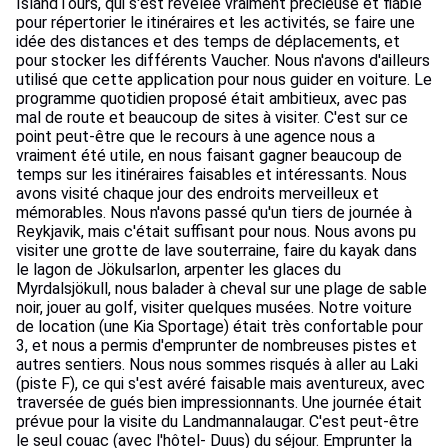
IslandTours, qui s'est révélée vraiment précieuse et fiable
pour répertorier le itinéraires et les activités, se faire une
idée des distances et des temps de déplacements, et
pour stocker les différents Vaucher. Nous n'avons d'ailleurs
utilisé que cette application pour nous guider en voiture. Le
programme quotidien proposé était ambitieux, avec pas
mal de route et beaucoup de sites à visiter. C'est sur ce
point peut-être que le recours à une agence nous a
vraiment été utile, en nous faisant gagner beaucoup de
temps sur les itinéraires faisables et intéressants. Nous
avons visité chaque jour des endroits merveilleux et
mémorables. Nous n'avons passé qu'un tiers de journée à
Reykjavik, mais c'était suffisant pour nous. Nous avons pu
visiter une grotte de lave souterraine, faire du kayak dans
le lagon de Jökulsarlon, arpenter les glaces du
Myrdalsjökull, nous balader à cheval sur une plage de sable
noir, jouer au golf, visiter quelques musées. Notre voiture
de location (une Kia Sportage) était très confortable pour
3, et nous a permis d'emprunter de nombreuses pistes et
autres sentiers. Nous nous sommes risqués à aller au Laki
(piste F), ce qui s'est avéré faisable mais aventureux, avec
traversée de gués bien impressionnants. Une journée était
prévue pour la visite du Landmannalaugar. C'est peut-être
le seul couac (avec l'hôtel- Duus) du séjour. Emprunter la