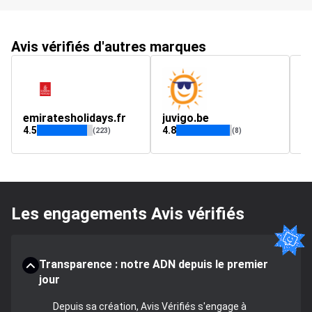
Avis vérifiés d'autres marques
emiratesholidays.fr
juvigo.be
E
4.5
4.8
4.
(223)
(8)
Les engagements Avis vérifiés
Transparence : notre ADN depuis le premier
jour
Depuis sa création, Avis Vérifiés s'engage à