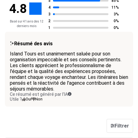
5
85%
4.8
4
11%
3
3%
2
0%
Basé sur 41 avis des 12
derniers mois
1
0%
Résumé des avis
Island Tours est unanimement saluée pour son
organisation impeccable et ses conseils pertinents.
Les clients apprécient le professionnalisme de
l'équipe et la qualité des expériences proposées,
rendant chaque voyage enchanteur. Les itinéraires bien
pensés et la réactivité de l'agence contribuent à des
séjours mémorables.
Ce résumé est généré par l’IA
Utile ?
Oui
Non
Filtrer