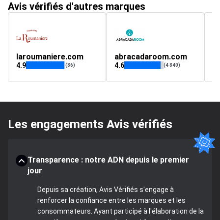
Avis vérifiés d'autres marques
laroumaniere.com
abracadaroom.com
v
4.9
4.6
4.
(86)
(4 840)
Les engagements Avis vérifiés
Transparence : notre ADN depuis le premier
jour
Depuis sa création, Avis Vérifiés s'engage à
renforcer la confiance entre les marques et les
consommateurs. Ayant participé à l'élaboration de la