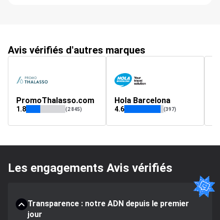
Avis vérifiés d'autres marques
PromoThalasso.com
Hola Barcelona
b
1.8
4.6
4.
(2 845)
(397)
Les engagements Avis vérifiés
Transparence : notre ADN depuis le premier
jour