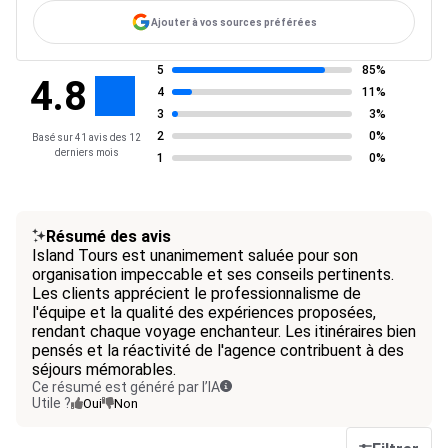
Ajouter à vos sources préférées
5
85%
4.8
4
11%
3
3%
2
0%
Basé sur 41 avis des 12
derniers mois
1
0%
Résumé des avis
Island Tours est unanimement saluée pour son
organisation impeccable et ses conseils pertinents.
Les clients apprécient le professionnalisme de
l'équipe et la qualité des expériences proposées,
rendant chaque voyage enchanteur. Les itinéraires bien
pensés et la réactivité de l'agence contribuent à des
séjours mémorables.
Ce résumé est généré par l’IA
Utile ?
Oui
Non