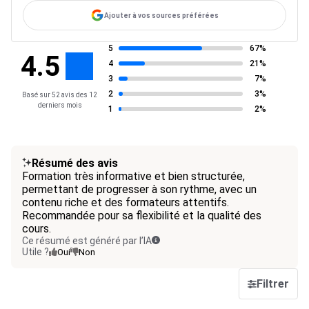
Ajouter à vos sources préférées
5
67%
4.5
4
21%
3
7%
2
3%
Basé sur 52 avis des 12
derniers mois
1
2%
Résumé des avis
Formation très informative et bien structurée,
permettant de progresser à son rythme, avec un
contenu riche et des formateurs attentifs.
Recommandée pour sa flexibilité et la qualité des
cours.
Ce résumé est généré par l’IA
Utile ?
Oui
Non
Filtrer