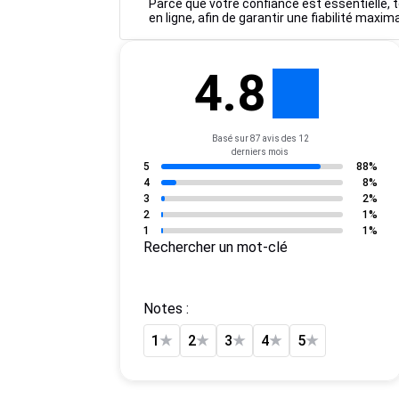
Parce que votre confiance est essentielle, to
en ligne, afin de garantir une fiabilité maxim
4.8
Basé sur 87 avis des 12
derniers mois
5
88%
4
8%
3
2%
2
1%
1
1%
Rechercher un mot-clé
Notes :
1
★
2
★
3
★
4
★
5
★