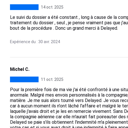
14 oct. 2025
Le suivi du dossier a été constant , long à cause de la comp
traitement du dossier , seul , je pense vraiment pas que j’au
bout de la procédure . Donc un grand merci à Delayed.
Expérience du : 30 avr. 2024
Michel C.
11 oct. 2025
Pour la première fois de ma vie j'ai été confronté à une sit
anormale. Malgré mes envois personnalisés à la compagnie,
matière. Je me suis alors tourné vers Delayed. Je vous r
car à aucun moment ils n'ont lâché l'affaire et malgré le te
laquelle j'avais droit et je les en remercie vivement. Sans D
la compagnie aérienne car elle m'aurait fait poireauter des m
Delayed se paie s'ils obtiennent l'indemnité m'a pleinement
votre cas et si vous avez droit à une indemnité à faire appe