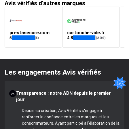
Avis vérifiés d'autres marques
prestasecure.com
cartouche-vide.fr
p
5
4.8
5
(5)
(2 209)
Les engagements Avis vérifiés
Transparence : notre ADN depuis le premier
jour
Depuis sa création, Avis Vérifiés s'engage à
renforcer la confiance entre les marques et les
consommateurs. Ayant participé à l'élaboration de la