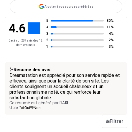
Ajouter à vos sources préférées
5
80%
4.6
4
11%
3
4%
2
2%
Basé sur 287 avis des 12
derniers mois
1
3%
Résumé des avis
Dreamstation est apprécié pour son service rapide et
efficace, ainsi que pour la clarté de son site. Les
clients soulignent un accueil chaleureux et un
professionnalisme noté, ce qui renforce leur
satisfaction globale.
Ce résumé est généré par l’IA
Utile ?
Oui
Non
Filtrer