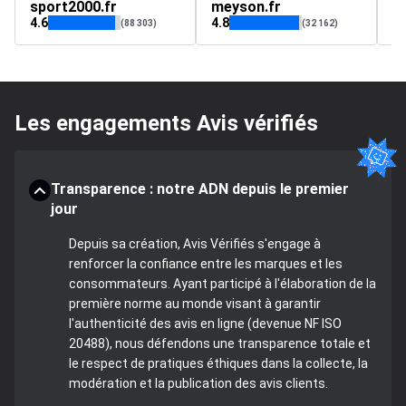
sport2000.fr
meyson.fr
e
4.6
4.8
4.
(88 303)
(32 162)
Les engagements Avis vérifiés
Transparence : notre ADN depuis le premier
jour
Depuis sa création, Avis Vérifiés s'engage à
renforcer la confiance entre les marques et les
consommateurs. Ayant participé à l'élaboration de la
première norme au monde visant à garantir
l'authenticité des avis en ligne (devenue NF ISO
20488), nous défendons une transparence totale et
le respect de pratiques éthiques dans la collecte, la
modération et la publication des avis clients.