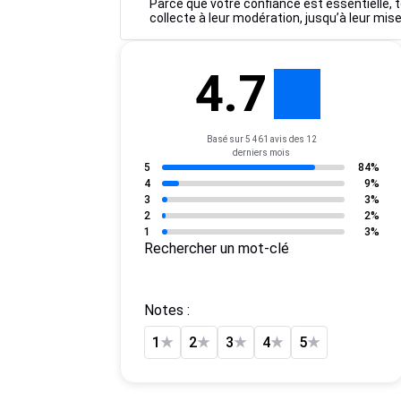
Parce que votre confiance est essentielle, t
collecte à leur modération, jusqu’à leur mise
4.7
Basé sur 5 461 avis des 12
derniers mois
5
84%
4
9%
3
3%
2
2%
1
3%
Rechercher un mot-clé
Notes :
1
★
2
★
3
★
4
★
5
★