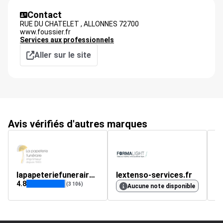
Contact
RUE DU CHATELET ,
ALLONNES
72700
www.foussier.fr
Services aux professionnels
Aller sur le site
Avis vérifiés d'autres marques
lapapeteriefuneraire.fr
lextenso-services.fr
t
4.8
4.
(3 106)
Aucune note disponible