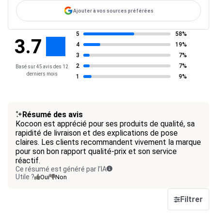
Ajouter à vos sources préférées
5
58%
3.7
4
19%
3
7%
2
7%
Basé sur 45 avis des 12
derniers mois
1
9%
Résumé des avis
Kocoon est apprécié pour ses produits de qualité, sa
rapidité de livraison et des explications de pose
claires. Les clients recommandent vivement la marque
pour son bon rapport qualité-prix et son service
réactif.
Ce résumé est généré par l’IA
Utile ?
Oui
Non
Filtrer