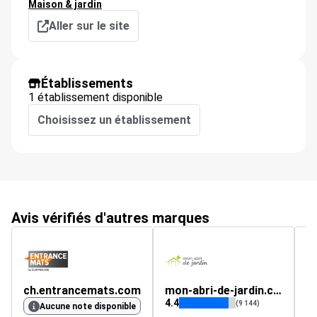
Maison & jardin
Aller sur le site
Établissements
1 établissement disponible
Choisissez un établissement
Avis vérifiés d'autres marques
ch.entrancemats.com
mon-abri-de-jardin.com
b
4.4
4.
(9 144)
Aucune note disponible