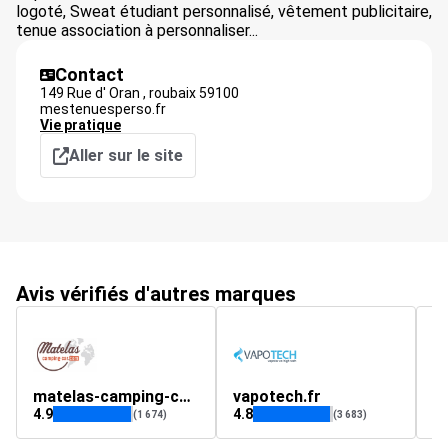
logoté, Sweat étudiant personnalisé, vêtement publicitaire,
tenue association à personnaliser...
Contact
149 Rue d' Oran ,
roubaix
59100
mestenuesperso.fr
Vie pratique
Aller sur le site
Avis vérifiés d'autres marques
matelas-camping-car.com
vapotech.fr
w
4.9
4.8
4.
(1 674)
(3 683)