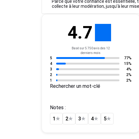
Parce que votre confiance est essentielle, t
collecte à leur modération, jusqu’à leur mise
4.7
Basé sur 5 750 avis des 12
derniers mois
5
77%
4
15%
3
4%
2
2%
1
2%
Rechercher un mot-clé
Notes :
1
★
2
★
3
★
4
★
5
★