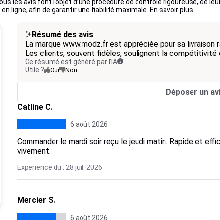
ous les avis font l’objet d’une procédure de contrôle rigoureuse, de leu
 en ligne, afin de garantir une fiabilité maximale.
En savoir plus
Résumé des avis
La marque www.modz.fr est appréciée pour sa livraison r
Les clients, souvent fidèles, soulignent la compétitivité d
Ce résumé est généré par l’IA
Utile ?
Oui
Non
Déposer un av
Catline C.
6 août 2026
Commander le mardi soir reçu le jeudi matin. Rapide et ef
vivement.
Expérience du : 28 juil. 2026
Mercier S.
6 août 2026