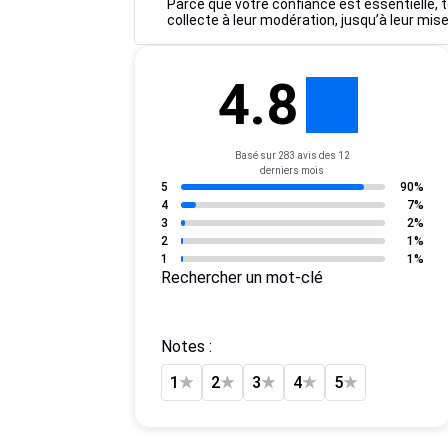
Parce que votre confiance est essentielle, t
collecte à leur modération, jusqu’à leur mise
4.8
Basé sur 283 avis des 12
derniers mois
5
90%
4
7%
3
2%
2
1%
1
1%
Rechercher un mot-clé
Notes :
1
★
2
★
3
★
4
★
5
★