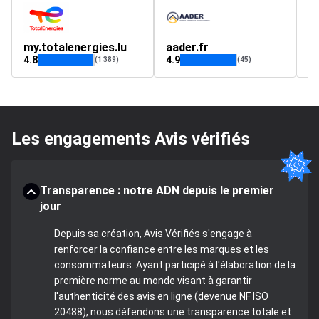
my.totalenergies.lu
aader.fr
t
4.8
4.9
4.
(1 389)
(45)
Les engagements Avis vérifiés
Transparence : notre ADN depuis le premier
jour
Depuis sa création, Avis Vérifiés s'engage à
renforcer la confiance entre les marques et les
consommateurs. Ayant participé à l'élaboration de la
première norme au monde visant à garantir
l'authenticité des avis en ligne (devenue NF ISO
20488), nous défendons une transparence totale et