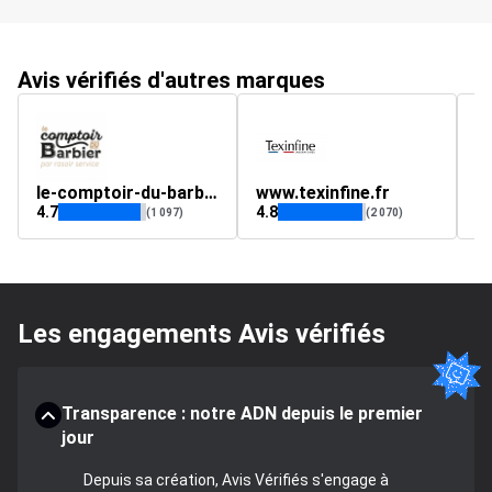
Avis vérifiés d'autres marques
le-comptoir-du-barbier.fr
www.texinfine.fr
p
4.7
4.8
4.
(1 097)
(2 070)
Les engagements Avis vérifiés
Transparence : notre ADN depuis le premier
jour
Depuis sa création, Avis Vérifiés s'engage à