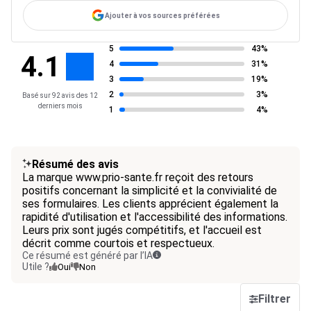
Ajouter à vos sources préférées
5
43%
4.1
4
31%
3
19%
2
3%
Basé sur 92 avis des 12
derniers mois
1
4%
Résumé des avis
La marque www.prio-sante.fr reçoit des retours
positifs concernant la simplicité et la convivialité de
ses formulaires. Les clients apprécient également la
rapidité d'utilisation et l'accessibilité des informations.
Leurs prix sont jugés compétitifs, et l'accueil est
décrit comme courtois et respectueux.
Ce résumé est généré par l’IA
Utile ?
Oui
Non
Filtrer