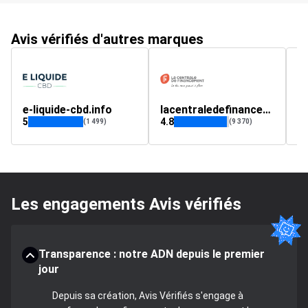
Avis vérifiés d'autres marques
e-liquide-cbd.info
lacentraledefinancement.fr
t
5
4.8
4.
(1 499)
(9 370)
Les engagements Avis vérifiés
Transparence : notre ADN depuis le premier
jour
Depuis sa création, Avis Vérifiés s'engage à