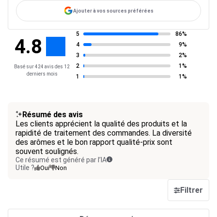
Ajouter à vos sources préférées
5
86%
4.8
4
9%
3
2%
2
1%
Basé sur 424 avis des 12
derniers mois
1
1%
Résumé des avis
Les clients apprécient la qualité des produits et la
rapidité de traitement des commandes. La diversité
des arômes et le bon rapport qualité-prix sont
souvent soulignés.
Ce résumé est généré par l’IA
Utile ?
Oui
Non
Filtrer