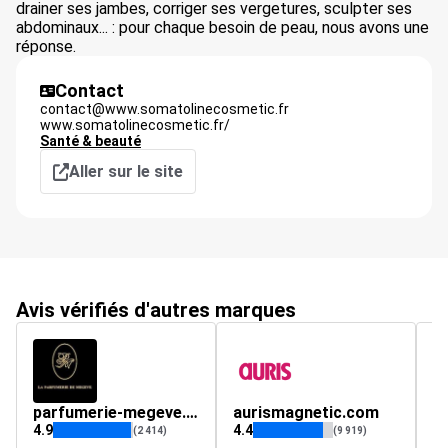
drainer ses jambes, corriger ses vergetures, sculpter ses
abdominaux... : pour chaque besoin de peau, nous avons une
réponse.
Contact
contact@www.somatolinecosmetic.fr
www.somatolinecosmetic.fr/
Santé & beauté
Aller sur le site
Avis vérifiés d'autres marques
parfumerie-megeve.com
aurismagnetic.com
c
4.9
4.4
4.
(2 414)
(9 919)