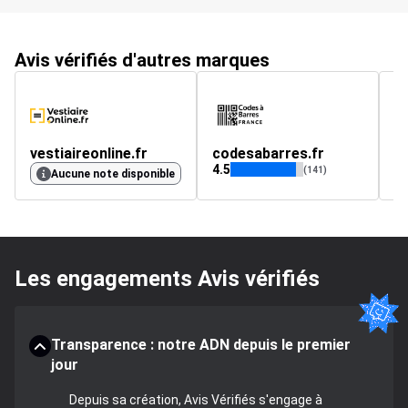
Avis vérifiés d'autres marques
vestiaireonline.fr
codesabarres.fr
l
4.5
4.
(141)
Aucune note disponible
Les engagements Avis vérifiés
Transparence : notre ADN depuis le premier
jour
Depuis sa création, Avis Vérifiés s'engage à