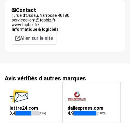
Contact
1, rue d'Ossau,
Narrosse
40180
serviceclient@topbiz.fr
www.topbiz.fr/
Informatique & logiciels
Aller sur le site
Avis vérifiés d'autres marques
lettre24.com
dallexpress.com
t
3.4
4.9
5
(166)
(3 024)