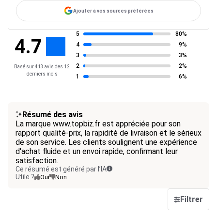
Ajouter à vos sources préférées
5
80%
4.7
4
9%
3
3%
2
2%
Basé sur 413 avis des 12
derniers mois
1
6%
Résumé des avis
La marque www.topbiz.fr est appréciée pour son
rapport qualité-prix, la rapidité de livraison et le sérieux
de son service. Les clients soulignent une expérience
d'achat fluide et un envoi rapide, confirmant leur
satisfaction.
Ce résumé est généré par l’IA
Utile ?
Oui
Non
Filtrer