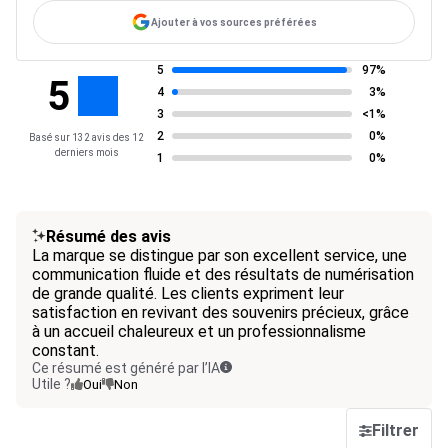
Ajouter à vos sources préférées
5
97%
5
4
3%
3
<1%
2
0%
Basé sur 132 avis des 12
derniers mois
1
0%
Résumé des avis
La marque se distingue par son excellent service, une
communication fluide et des résultats de numérisation
de grande qualité. Les clients expriment leur
satisfaction en revivant des souvenirs précieux, grâce
à un accueil chaleureux et un professionnalisme
constant.
Ce résumé est généré par l’IA
Utile ?
Oui
Non
Filtrer