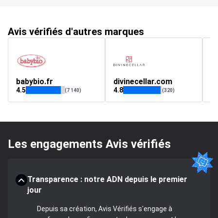
Avis vérifiés d'autres marques
babybio.fr
divinecellar.com
c
4.5
4.8
4.
(7 140)
(320)
Les engagements Avis vérifiés
Transparence : notre ADN depuis le premier
jour
Depuis sa création, Avis Vérifiés s'engage à