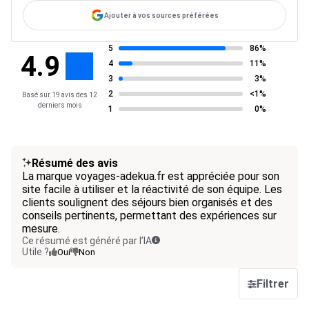
Ajouter à vos sources préférées
5
86%
4.9
4
11%
3
3%
2
<1%
Basé sur 19 avis des 12
derniers mois
1
0%
Résumé des avis
La marque voyages-adekua.fr est appréciée pour son
site facile à utiliser et la réactivité de son équipe. Les
clients soulignent des séjours bien organisés et des
conseils pertinents, permettant des expériences sur
mesure.
Ce résumé est généré par l’IA
Utile ?
Oui
Non
Filtrer