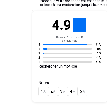
Parce que votre confiance est essentielle, t
collecte à leur modération, jusqu’à leur mise
4.9
Basé sur 251 avis des 12
derniers mois
5
91%
4
8%
3
1%
2
<1%
1
<1%
Rechercher un mot-clé
Notes :
1
★
2
★
3
★
4
★
5
★