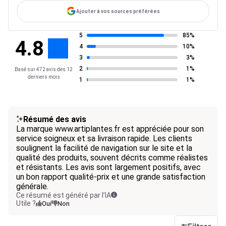
Ajouter à vos sources préférées
5
85%
4.8
4
10%
3
3%
2
1%
Basé sur 472 avis des 12
derniers mois
1
1%
Résumé des avis
La marque www.artiplantes.fr est appréciée pour son
service soigneux et sa livraison rapide. Les clients
soulignent la facilité de navigation sur le site et la
qualité des produits, souvent décrits comme réalistes
et résistants. Les avis sont largement positifs, avec
un bon rapport qualité-prix et une grande satisfaction
générale.
Ce résumé est généré par l’IA
Utile ?
Oui
Non