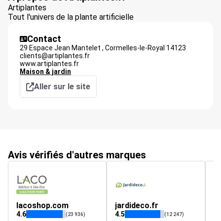
Artiplantes
Tout l'univers de la plante artificielle
Contact
29 Espace Jean Mantelet ,
Cormelles-le-Royal
14123
clients@artiplantes.fr
www.artiplantes.fr
Maison & jardin
Aller sur le site
Avis vérifiés d'autres marques
lacoshop.com
jardideco.fr
d
4.6
4.5
4.
(23 936)
(12 247)