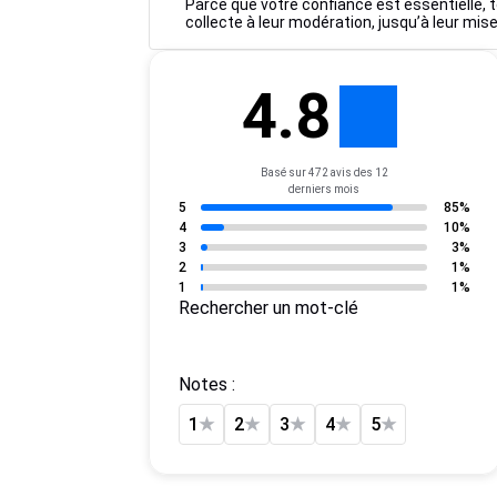
Parce que votre confiance est essentielle, t
collecte à leur modération, jusqu’à leur mise
4.8
Basé sur 472 avis des 12
derniers mois
5
85%
4
10%
3
3%
2
1%
1
1%
Rechercher un mot-clé
Notes :
1
★
2
★
3
★
4
★
5
★