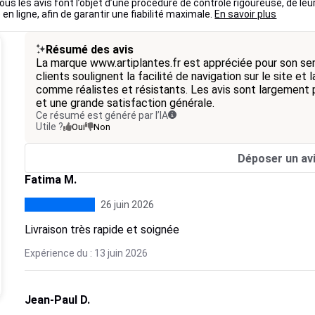
ous les avis font l’objet d’une procédure de contrôle rigoureuse, de leu
 en ligne, afin de garantir une fiabilité maximale.
En savoir plus
Résumé des avis
La marque www.artiplantes.fr est appréciée pour son serv
clients soulignent la facilité de navigation sur le site et
comme réalistes et résistants. Les avis sont largement p
et une grande satisfaction générale.
Ce résumé est généré par l’IA
Utile ?
Oui
Non
Déposer un av
Fatima M.
26 juin 2026
Livraison très rapide et soignée
Expérience du : 13 juin 2026
Jean-Paul D.