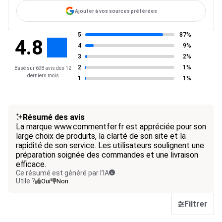
Ajouter à vos sources préférées
5
87%
4.8
4
9%
3
2%
2
1%
Basé sur 698 avis des 12
derniers mois
1
1%
Résumé des avis
La marque www.commentfer.fr est appréciée pour son
large choix de produits, la clarté de son site et la
rapidité de son service. Les utilisateurs soulignent une
préparation soignée des commandes et une livraison
efficace.
Ce résumé est généré par l’IA
Utile ?
Oui
Non
Filtrer