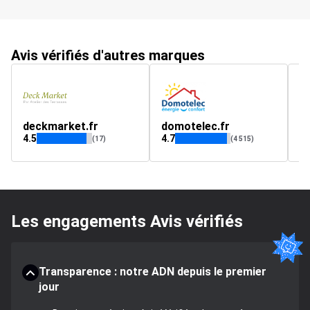
Avis vérifiés d'autres marques
deckmarket.fr
domotelec.fr
a
4.5
4.7
4.
(17)
(4 515)
Les engagements Avis vérifiés
Transparence : notre ADN depuis le premier
jour