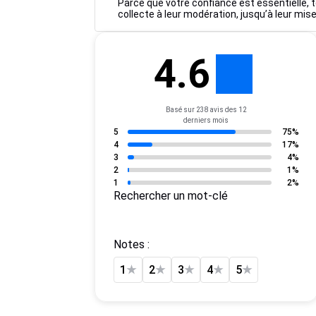
Parce que votre confiance est essentielle, t
collecte à leur modération, jusqu’à leur mise
4.6
Basé sur 238 avis des 12
derniers mois
5
75%
4
17%
3
4%
2
1%
1
2%
Rechercher un mot-clé
Notes :
1
★
2
★
3
★
4
★
5
★