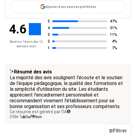
Ajouter à vos sources préférées
5
47%
4.6
4
31%
3
11%
2
4%
Basé sur 16 avis des 12
derniers mois
1
7%
Résumé des avis
La majorité des avis soulignent l'écoute et le soutien
de l'équipe pédagogique, la qualité des formations et
la simplicité d'utilisation du site. Les étudiants
apprécient l'encadrement personnalisé et
recommandent vivement l'établissement pour sa
bonne organisation et ses professeurs compétents.
Ce résumé est généré par l’IA
Utile ?
Oui
Non
Filtrer