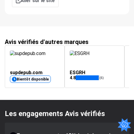
Aller sur le site
Avis vérifiés d'autres marques
supdepub.com
ESGRH
e
4.8
(5)
Bientôt disponible
Les engagements Avis vérifiés