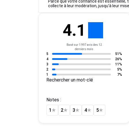
Parce que votre confiance est essentielle, t
collecte à leur modération, jusqu’à leur mise
4.1
Basé sur 1 997 avis des 12
derniers mois
5
51%
4
26%
3
11%
2
5%
1
7%
Rechercher un mot-clé
Notes :
1
★
2
★
3
★
4
★
5
★