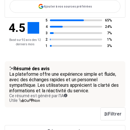
Ajouter à vos sources préférées
5
65%
4.5
4
24%
3
7%
2
1%
Basé sur 92 avis des 12
derniers mois
1
3%
Résumé des avis
La plateforme offre une expérience simple et fluide,
avec des échanges rapides et un personnel
sympathique. Les utilisateurs apprécient la clarté des
informations et la réactivité du service.
Ce résumé est généré par l’IA
Utile ?
Oui
Non
Filtrer