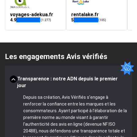
voyages-adekua.fr
rentalake.fr
S
4.9
5
4.
(1 277)
(105)
Les engagements Avis vérifiés
Transparence : notre ADN depuis le premier
jour
Depuis sa création, Avis Vérifiés s'engage à
renforcer la confiance entre les marques et les
consommateurs. Ayant participé à l'élaboration de la
première norme au monde visant à garantir
l'authenticité des avis en ligne (devenue NF ISO
20488), nous défendons une transparence totale et