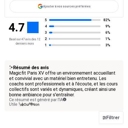
Ajouter à vos sources préférées
5
82%
4.7
4
9%
3
6%
2
1%
Basé sur 47 avis des 12
derniers mois
1
3%
Résumé des avis
Magicfit Paris XV offre un environnement accueillant
et convivial avec un matériel bien entretenu. Les
coachs sont professionnels et à l'écoute, et les cours
collectifs sont variés et dynamiques, créant ainsi une
bonne ambiance pour s'entraîner.
Ce résumé est généré par l’IA
Utile ?
Oui
Non
Filtrer