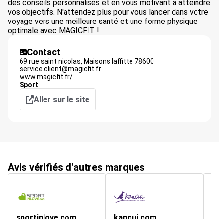
des conseils personnalisés et en vous motivant à atteindre
vos objectifs. N'attendez plus pour vous lancer dans votre
voyage vers une meilleure santé et une forme physique
optimale avec MAGICFIT !
Contact
69 rue saint nicolas,
Maisons laffitte
78600
service.client@magicfit.fr
www.magicfit.fr/
Sport
Aller sur le site
Avis vérifiés d'autres marques
sportinlove.com
kangui.com
g