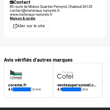
Contact
85 route de Mobos Quartier Pereyrol,
Chabeuil
26120
contact@materiaux-naturels.fr
www.materiaux-naturels.fr
Maison & jardin
Aller sur le site
Avis vérifiés d'autres marques
coreme.fr
venteaupersonnel.cofel.fr
C
4.5
4.8
5
(3 604)
(352)